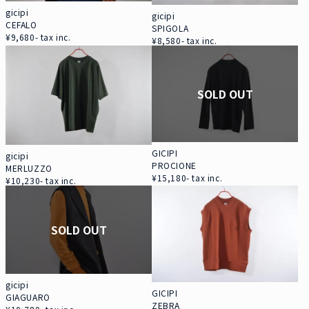
gicipi
gicipi
CEFALO
SPIGOLA
¥9,680- tax inc.
¥8,580- tax inc.
SOLD OUT
GICIPI
gicipi
PROCIONE
MERLUZZO
¥15,180- tax inc.
¥10,230- tax inc.
SOLD OUT
gicipi
GICIPI
GIAGUARO
ZEBRA