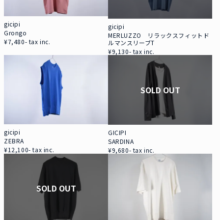
gicipi
gicipi
Grongo
MERLUZZO リラックスフィットド
¥7,480- tax inc.
ルマンスリーブT
¥9,130- tax inc.
SOLD OUT
gicipi
GICIPI
ZEBRA
SARDINA
¥12,100- tax inc.
¥9,680- tax inc.
SOLD OUT