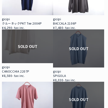
gicipi
gicipi
クルーネックPKT Tee 2004P
BACCALA 2106P
¥4,290- tax inc.
¥7,480- tax inc.
SOLD OUT
SOLD OUT
gicipi
gicipi
CANOCCHIA 2207P
SPIGOLA
¥8,580- tax inc.
¥8,030- tax inc.
SOLD OUT