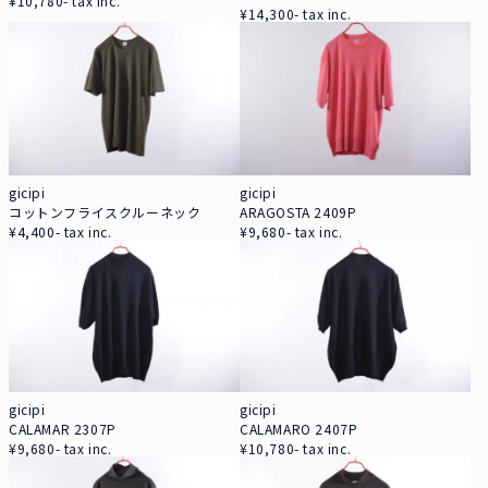
¥10,780- tax inc.
¥14,300- tax inc.
gicipi
gicipi
コットンフライスクルーネック
ARAGOSTA 2409P
¥4,400- tax inc.
¥9,680- tax inc.
gicipi
gicipi
CALAMAR 2307P
CALAMARO 2407P
¥9,680- tax inc.
¥10,780- tax inc.