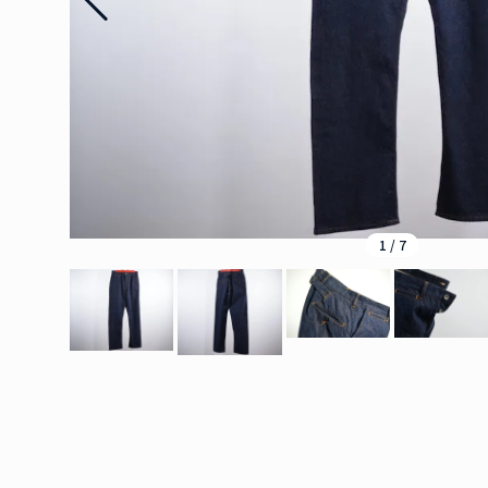
1
/
7